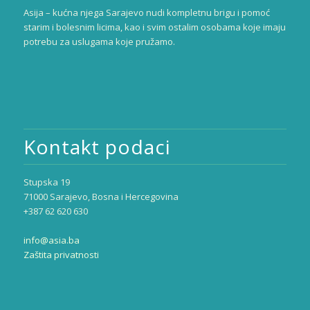
Asija – kućna njega Sarajevo nudi kompletnu brigu i pomoć
starim i bolesnim licima, kao i svim ostalim osobama koje imaju
potrebu za uslugama koje pružamo.
Kontakt podaci
Stupska 19
71000 Sarajevo, Bosna i Hercegovina
+387 62 620 630
info@asia.ba
Zaštita privatnosti