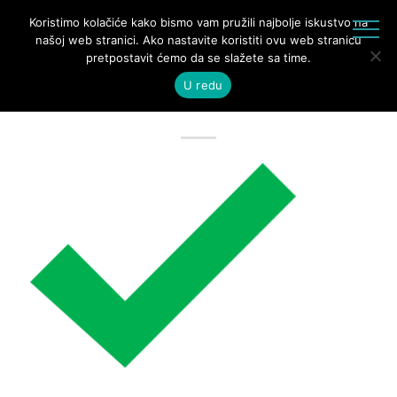
Koristimo kolačiće kako bismo vam pružili najbolje iskustvo na
našoj web stranici. Ako nastavite koristiti ovu web stranicu
Green-Tick-Transparent-PNG-
pretpostavit ćemo da se slažete sa time.
U redu
363×279