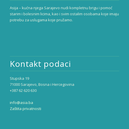
Asija – kućna njega Sarajevo nudi kompletnu brigu i pomoć
starim i bolesnim licima, kao i svim ostalim osobama koje imaju
potrebu za uslugama koje pružamo.
Kontakt podaci
Stupska 19
71000 Sarajevo, Bosna i Hercegovina
+387 62 620 630
info@asia.ba
Zaštita privatnosti