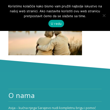
Koristimo kolačiće kako bismo vam pružili najbolje iskustvo na
našoj web stranici. Ako nastavite koristiti ovu web stranicu
pretpostavit ćemo da se slažete sa time.
U redu
O nama
Asija – kućna njega Sarajevo nudi kompletnu brigu i pomoć